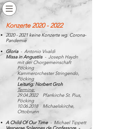
Konzerte
2020 - 2022
2020 - 2021
keine Konzerte wg. Corona-
Pandemie
Gloria
- Antonio Vivaldi
Missa in Angustiis
- Joseph Haydn
mit der Chorgemeinschaft
Pöcking
Kammerorchester Stringendo,
Pöcking
Leitung: Norbert Groh
Termine:
29.04.2022
Pfarrkirche St. Pius,
Pöcking
10.06.2018
Michaelskirche,
Ottobrunn
A Child Of Our Time
- Michael Tippett
Vesperae Solennes de Confessore -