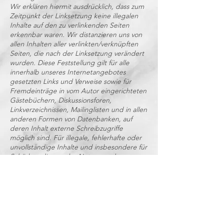
Wir erklären hiermit ausdrücklich, dass zum
Zeitpunkt der Linksetzung keine illegalen
Inhalte auf den zu verlinkenden Seiten
erkennbar waren. Wir distanzieren uns von
allen Inhalten aller verlinkten/verknüpften
Seiten, die nach der Linksetzung verändert
wurden. Diese Feststellung gilt für alle
innerhalb unseres Internetangebotes
gesetzten Links und Verweise sowie für
Fremdeinträge in vom Autor eingerichteten
Gästebüchern, Diskussionsforen,
Linkverzeichnissen, Mailinglisten und in allen
anderen Formen von Datenbanken, auf
deren Inhalt externe Schreibzugriffe
möglich sind. Für illegale, fehlerhafte oder
unvollständige Inhalte und insbesondere für
Schäden, die aus der Nutzung oder
Nichtnutzung solcherart dargebotener
Informationen entstehen, haftet allein der
Anbieter der Seite, auf welche verwiesen
wurde.
Diese Webseite ist mit der Google Search
Console verbunden, um die Sichtbarkeit in