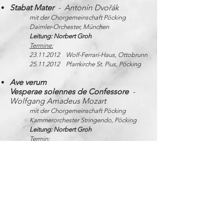
Stabat Mater
- Antonín Dvořák
mit der Chorgemeinschaft Pöcking
Daimler-Orchester, München
Leitung: Norbert Groh
Termine:
23.11.2012
Wolf-Ferrari-Haus, Ottobrunn
25.11.2012
Pfarrkirche St. Pius, Pöcking
Ave verum
Vesperae solennes de Confessore
-
Wolfgang Amadeus Mozart
mit der Chorgemeinschaft Pöcking
Kammerorchester Stringendo, Pöcking
Leitung: Norbert Groh
Termin:
12.04.2013
Kirche Rosenkranzkönigin,
Neubiberg
Dettinger Te Deum
- Georg Friedrich
Händel
Saint Nicolas
- Benjamin Britten
mit der Chorgemeinschaft Pöcking
Kammerorchester Stringendo, Pöcking